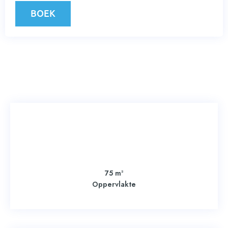
BOEK
m
75
2
Oppervlakte